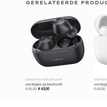
GERELATEERDE PRODU
OORDOPJES OP BLUETOOTH
OORDOPJ
oordopjes op bluetooth
oordopj
Oorspronkelijke
Huidige
€
65,00
€
43,00
€
63,00
prijs
prijs
was:
is:
€ 65,00.
€ 43,00.