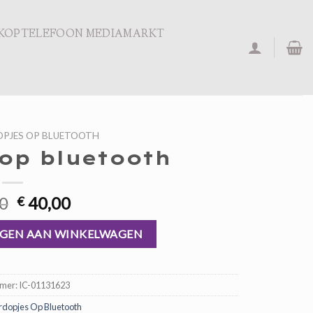
KOPTELEFOON MEDIAMARKT
PJES OP BLUETOOTH
op bluetooth
Oorspronkelijke
Huidige
0
40,00
€
prijs
prijs
l
was:
is:
GEN AAN WINKELWAGEN
€ 60,00.
€ 40,00.
mmer:
IC-01131623
dopjes Op Bluetooth