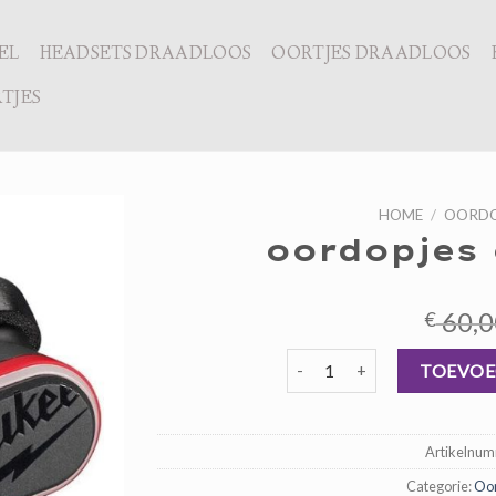
EL
HEADSETS DRAADLOOS
OORTJES DRAADLOOS
TJES
HOME
/
OORDO
oordopjes 
60,0
€
oordopjes op bluetooth aanta
TOEVOE
Artikelnu
Categorie:
Oor