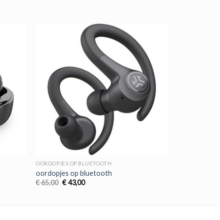
OORDOPJES OP BLUETOOTH
oordopjes op bluetooth
Oorspronkelijke
Huidige
€
65,00
€
43,00
prijs
prijs
was:
is:
€ 65,00.
€ 43,00.