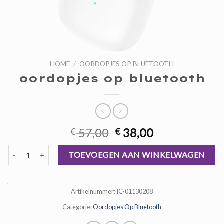
HOME
/
OORDOPJES OP BLUETOOTH
oordopjes op bluetooth
Oorspronkelijke
Huidige
57,00
38,00
€
€
prijs
prijs
oordopjes op bluetooth aantal
was:
is:
TOEVOEGEN AAN WINKELWAGEN
€ 57,00.
€ 38,00.
Artikelnummer:
IC-01130208
Categorie:
Oordopjes Op Bluetooth