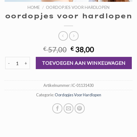
HOME
/
OORDOPJES VOOR HARDLOPEN
oordopjes voor hardlopen
Oorspronkelijke
Huidige
57,00
38,00
€
€
prijs
prijs
oordopjes voor hardlopen aantal
was:
is:
TOEVOEGEN AAN WINKELWAGEN
€ 57,00.
€ 38,00.
Artikelnummer:
IC-01131430
Categorie:
Oordopjes Voor Hardlopen