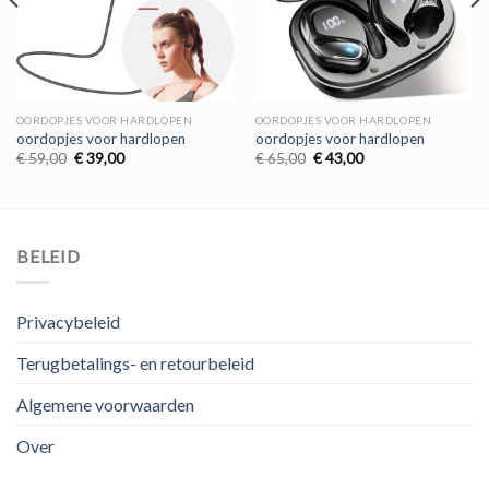
OORDOPJES VOOR HARDLOPEN
OORDOPJES VOOR HARDLOPEN
oordopjes voor hardlopen
oordopjes voor hardlopen
Oorspronkelijke
Huidige
Oorspronkelijke
Huidige
€
59,00
€
39,00
€
65,00
€
43,00
prijs
prijs
prijs
prijs
was:
is:
was:
is:
€ 59,00.
€ 39,00.
€ 65,00.
€ 43,00.
BELEID
Privacybeleid
Terugbetalings- en retourbeleid
Algemene voorwaarden
Over