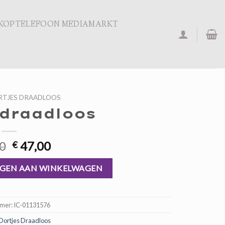
KOPTELEFOON MEDIAMARKT
TJES DRAADLOOS
 draadloos
Oorspronkelijke
Huidige
0
47,00
€
prijs
prijs
was:
is:
GEN AAN WINKELWAGEN
€ 71,00.
€ 47,00.
mmer:
IC-01131576
Oortjes Draadloos