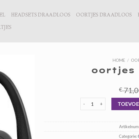
EL
HEADSETS DRAADLOOS
OORTJES DRAADLOOS
TJES
HOME
/
OOR
oortjes
71,0
€
oortjes draadloos aantal
TOEVOE
Artikelnu
Categorie: