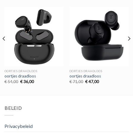
OORTJES DRAADLOOS
OORTJES DRAADLOOS
oortjes draadloos
oortjes draadloos
Oorspronkelijke
Huidige
Oorspronkelijke
Huidige
€
54,00
€
36,00
€
71,00
€
47,00
prijs
prijs
prijs
prijs
was:
is:
was:
is:
€ 54,00.
€ 36,00.
€ 71,00.
€ 47,00.
BELEID
Privacybeleid