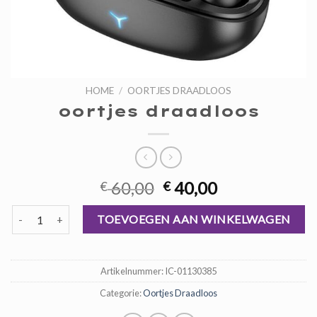
HOME
/
OORTJES DRAADLOOS
oortjes draadloos
Oorspronkelijke
Huidige
60,00
40,00
€
€
prijs
prijs
oortjes draadloos aantal
was:
is:
TOEVOEGEN AAN WINKELWAGEN
€ 60,00.
€ 40,00.
Artikelnummer:
IC-01130385
Categorie:
Oortjes Draadloos