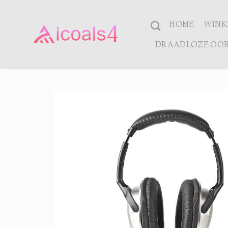
Ga
naar
HOME
WINK
inhoud
DRAADLOZE OOR