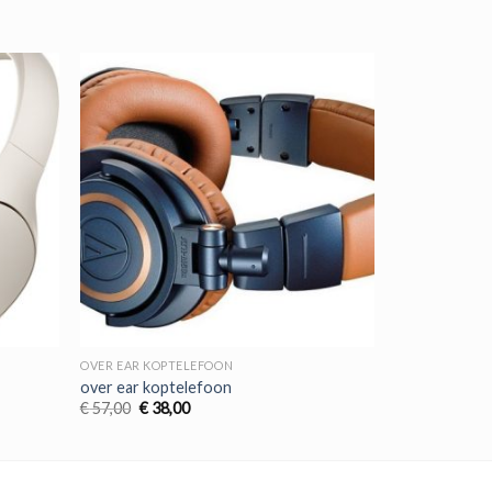
OVER EAR KOPTELEFOON
over ear koptelefoon
Oorspronkelijke
Huidige
€
57,00
€
38,00
prijs
prijs
was:
is:
€ 57,00.
€ 38,00.