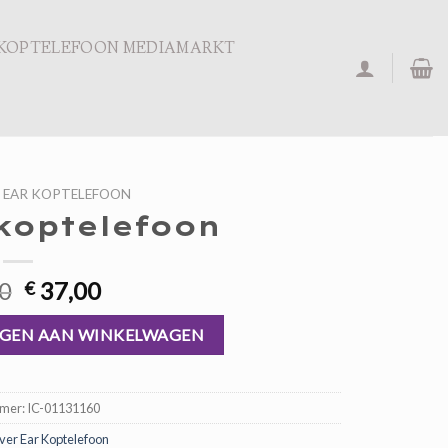
KOPTELEFOON MEDIAMARKT
 EAR KOPTELEFOON
koptelefoon
Oorspronkelijke
Huidige
0
37,00
€
prijs
prijs
was:
is:
GEN AAN WINKELWAGEN
€ 56,00.
€ 37,00.
mmer:
IC-01131160
er Ear Koptelefoon