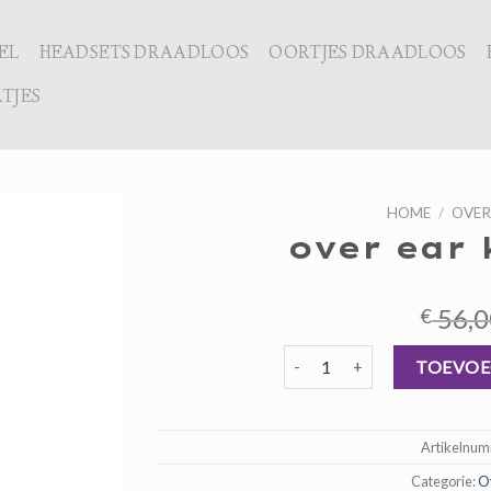
EL
HEADSETS DRAADLOOS
OORTJES DRAADLOOS
TJES
HOME
/
OVER
over ear 
56,0
€
over ear koptelefoon aantal
TOEVOE
Artikelnu
Categorie:
Ov