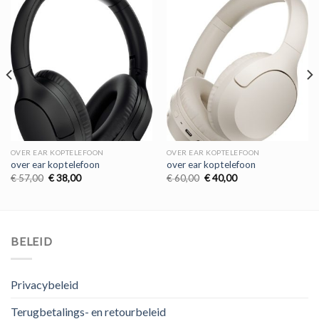
OVER EAR KOPTELEFOON
OVER EAR KOPTELEFOON
over ear koptelefoon
over ear koptelefoon
Oorspronkelijke
Huidige
Oorspronkelijke
Huidige
€
57,00
€
38,00
€
60,00
€
40,00
prijs
prijs
prijs
prijs
was:
is:
was:
is:
€ 57,00.
€ 38,00.
€ 60,00.
€ 40,00.
BELEID
Privacybeleid
Terugbetalings- en retourbeleid