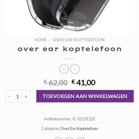
HOME
/
OVER EAR KOPTELEFOON
over ear koptelefoon
Oorspronkelijke
Huidige
62,00
41,00
€
€
prijs
prijs
over ear koptelefoon aantal
was:
is:
TOEVOEGEN AAN WINKELWAGEN
€ 62,00.
€ 41,00.
Artikelnummer:
IC-01131220
Categorie:
Over Ear Koptelefoon