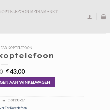
KOPTELEFOON MEDIAMARKT
 EAR KOPTELEFOON
koptelefoon
Oorspronkelijke
Huidige
0
43,00
€
prijs
prijs
was:
is:
GEN AAN WINKELWAGEN
€ 65,00.
€ 43,00.
mmer:
IC-01130727
er Ear Koptelefoon