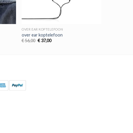
OVER EAR KOPTELEFOON
over ear koptelefoon
Oorspronkelijke
Huidige
€
56,00
€
37,00
prijs
prijs
was:
is:
€ 56,00.
€ 37,00.