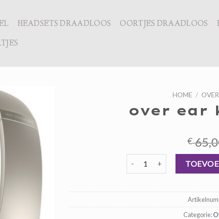
EL
HEADSETS DRAADLOOS
OORTJES DRAADLOOS
TJES
HOME
/
OVER
over ear 
65,0
€
over ear koptelefoon aantal
TOEVOE
Artikelnu
Categorie:
Ov