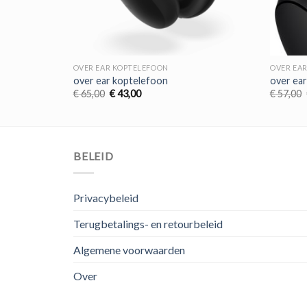
OVER EAR KOPTELEFOON
OVER EA
over ear koptelefoon
over ea
Oorspronkelijke
Huidige
€
65,00
€
43,00
€
57,00
prijs
prijs
was:
is:
€ 65,00.
€ 43,00.
BELEID
Privacybeleid
Terugbetalings- en retourbeleid
Algemene voorwaarden
Over