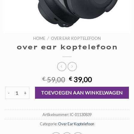
HOME
/
OVER EAR KOPTELEFOON
over ear koptelefoon
Oorspronkelijke
Huidige
59,00
39,00
€
€
prijs
prijs
over ear koptelefoon aantal
was:
is:
TOEVOEGEN AAN WINKELWAGEN
€ 59,00.
€ 39,00.
Artikelnummer:
IC-01130839
Categorie:
Over Ear Koptelefoon