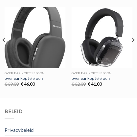
OVER EAR KOPTELEFOON
OVER EAR KOPTELEFOON
over ear koptelefoon
over ear koptelefoon
Oorspronkelijke
Huidige
Oorspronkelijke
Huidige
€
69,00
€
46,00
€
62,00
€
41,00
prijs
prijs
prijs
prijs
was:
is:
was:
is:
€ 69,00.
€ 46,00.
€ 62,00.
€ 41,00.
BELEID
Privacybeleid