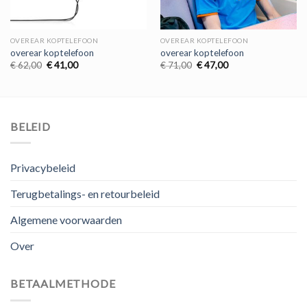
OVEREAR KOPTELEFOON
OVEREAR KOPTELEFOON
overear koptelefoon
overear koptelefoon
Oorspronkelijke
Huidige
Oorspronkelijke
Huidige
€
62,00
€
41,00
€
71,00
€
47,00
prijs
prijs
prijs
prijs
was:
is:
was:
is:
€ 62,00.
€ 41,00.
€ 71,00.
€ 47,00.
BELEID
Privacybeleid
Terugbetalings- en retourbeleid
Algemene voorwaarden
Over
BETAALMETHODE