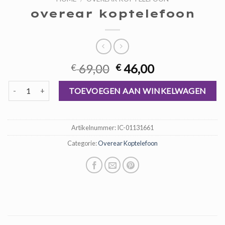
overear koptelefoon
Oorspronkelijke
Huidige
69,00
46,00
€
€
prijs
prijs
overear koptelefoon aantal
was:
is:
TOEVOEGEN AAN WINKELWAGEN
€ 69,00.
€ 46,00.
Artikelnummer:
IC-01131661
Categorie:
Overear Koptelefoon