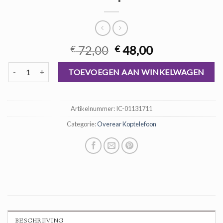
Oorspronkelijke
Huidige
72,00
48,00
€
€
prijs
prijs
overear koptelefoon aantal
was:
is:
TOEVOEGEN AAN WINKELWAGEN
€ 72,00.
€ 48,00.
Artikelnummer:
IC-01131711
Categorie:
Overear Koptelefoon
BESCHRIJVING