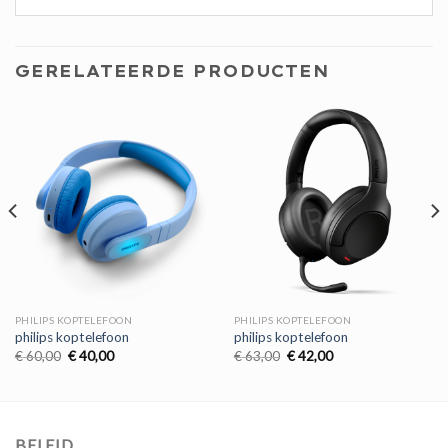
GERELATEERDE PRODUCTEN
PHILIPS KOPTELEFOON
PHILIPS KOPTELEFOON
philips koptelefoon
philips koptelefoon
Oorspronkelijke
Huidige
Oorspronkelijke
Huidige
€
60,00
€
40,00
€
63,00
€
42,00
prijs
prijs
prijs
prijs
was:
is:
was:
is:
€ 60,00.
€ 40,00.
€ 63,00.
€ 42,00.
BELEID