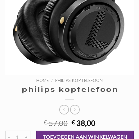
HOME
/
PHILIPS KOPTELEFOON
philips koptelefoon
Oorspronkelijke
Huidige
57,00
38,00
€
€
prijs
prijs
philips koptelefoon aantal
was:
is:
TOEVOEGEN AAN WINKELWAGEN