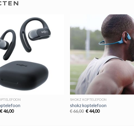
CTEN
OPTELEFOON
SHOKZ KOPTELEFOON
optelefoon
shokz koptelefoon
Oorspronkelijke
Huidige
Oorspronkelijke
Huidige
€
46,00
€
66,00
€
44,00
prijs
prijs
prijs
prijs
was:
is:
was:
is:
€ 69,00.
€ 46,00.
€ 66,00.
€ 44,00.