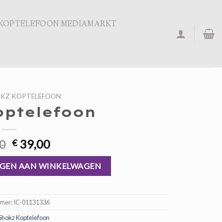
KOPTELEFOON MEDIAMARKT
KZ KOPTELEFOON
optelefoon
Oorspronkelijke
Huidige
0
39,00
€
prijs
prijs
was:
is:
GEN AAN WINKELWAGEN
€ 59,00.
€ 39,00.
mmer:
IC-01131336
Shokz Koptelefoon