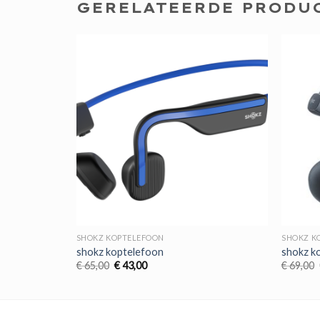
GERELATEERDE PRODU
SHOKZ KOPTELEFOON
SHOKZ K
shokz koptelefoon
shokz k
Oorspronkelijke
Huidige
€
65,00
€
43,00
€
69,00
prijs
prijs
was:
is:
€ 65,00.
€ 43,00.