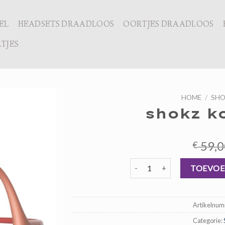
EL
HEADSETS DRAADLOOS
OORTJES DRAADLOOS
TJES
HOME
/
SHO
shokz k
59,0
€
shokz koptelefoon aantal
TOEVOE
Artikelnu
Categorie: