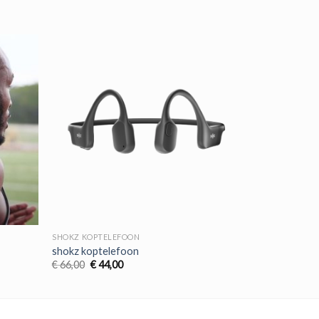
SHOKZ KOPTELEFOON
shokz koptelefoon
Oorspronkelijke
Huidige
€
66,00
€
44,00
prijs
prijs
was:
is:
€ 66,00.
€ 44,00.