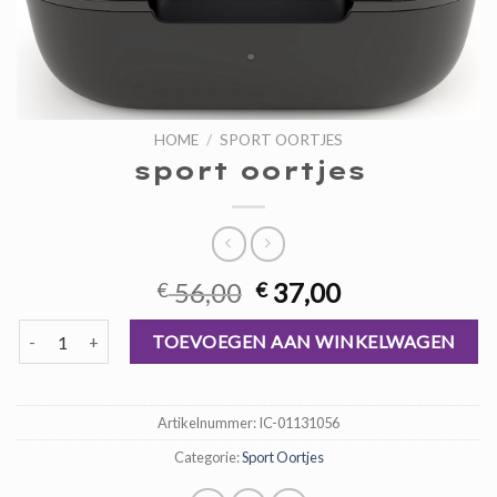
HOME
/
SPORT OORTJES
sport oortjes
Oorspronkelijke
Huidige
56,00
37,00
€
€
prijs
prijs
sport oortjes aantal
was:
is:
TOEVOEGEN AAN WINKELWAGEN
€ 56,00.
€ 37,00.
Artikelnummer:
IC-01131056
Categorie:
Sport Oortjes