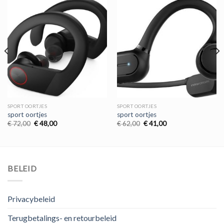
SPORT OORTJES
SPORT OORTJES
sport oortjes
sport oortjes
Oorspronkelijke
Huidige
Oorspronkelijke
Huidige
€
72,00
€
48,00
€
62,00
€
41,00
prijs
prijs
prijs
prijs
was:
is:
was:
is:
€ 72,00.
€ 48,00.
€ 62,00.
€ 41,00.
BELEID
Privacybeleid
Terugbetalings- en retourbeleid