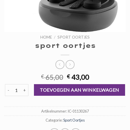
HOME
/
SPORT OORTJES
sport oortjes
Oorspronkelijke
Huidige
65,00
43,00
€
€
prijs
prijs
sport oortjes aantal
was:
is:
TOEVOEGEN AAN WINKELWAGEN
€ 65,00.
€ 43,00.
Artikelnummer:
IC-01130267
Categorie:
Sport Oortjes