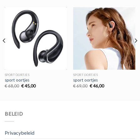
SPORT OORTJES
SPORT OORTJES
sport oortjes
sport oortjes
Oorspronkelijke
Huidige
Oorspronkelijke
Huidige
€
68,00
€
45,00
€
69,00
€
46,00
prijs
prijs
prijs
prijs
was:
is:
was:
is:
€ 68,00.
€ 45,00.
€ 69,00.
€ 46,00.
BELEID
Privacybeleid