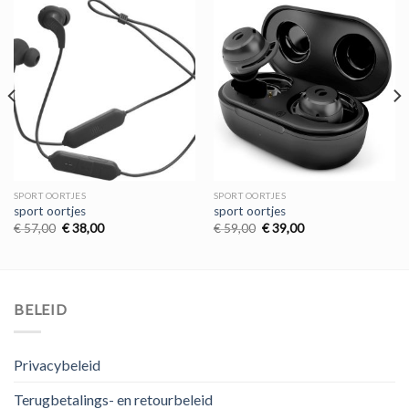
SPORT OORTJES
SPORT OORTJES
sport oortjes
sport oortjes
Oorspronkelijke
Huidige
Oorspronkelijke
Huidige
€
57,00
€
38,00
€
59,00
€
39,00
prijs
prijs
prijs
prijs
was:
is:
was:
is:
€ 57,00.
€ 38,00.
€ 59,00.
€ 39,00.
BELEID
Privacybeleid
Terugbetalings- en retourbeleid