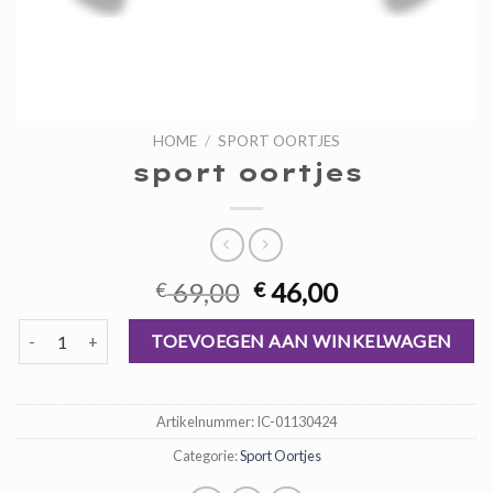
HOME
/
SPORT OORTJES
sport oortjes
Oorspronkelijke
Huidige
69,00
46,00
€
€
prijs
prijs
sport oortjes aantal
was:
is:
TOEVOEGEN AAN WINKELWAGEN
€ 69,00.
€ 46,00.
Artikelnummer:
IC-01130424
Categorie:
Sport Oortjes