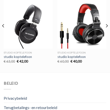
STUDIO KOPTELEFOON
STUDIO KOPTELEFOON
studio koptelefoon
studio koptelefoon
Oorspronkelijke
Huidige
Oorspronkelijke
Huidige
€
63,00
€
42,00
€
60,00
€
40,00
prijs
prijs
prijs
prijs
was:
is:
was:
is:
€ 63,00.
€ 42,00.
€ 60,00.
€ 40,00.
BELEID
Privacybeleid
Terugbetalings- en retourbeleid