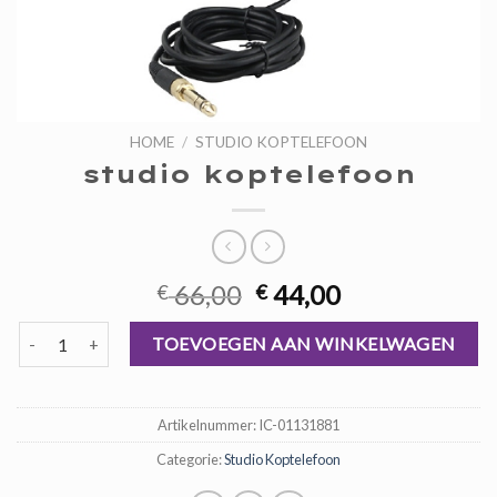
HOME
/
STUDIO KOPTELEFOON
studio koptelefoon
Oorspronkelijke
Huidige
66,00
44,00
€
€
prijs
prijs
studio koptelefoon aantal
was:
is:
TOEVOEGEN AAN WINKELWAGEN
€ 66,00.
€ 44,00.
Artikelnummer:
IC-01131881
Categorie:
Studio Koptelefoon