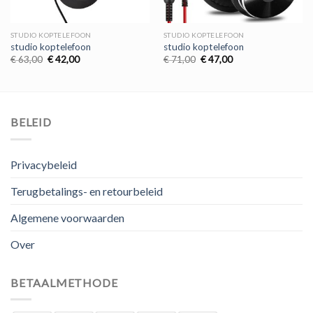
STUDIO KOPTELEFOON
STUDIO KOPTELEFOON
studio koptelefoon
studio koptelefoon
Oorspronkelijke
Huidige
Oorspronkelijke
Huidige
€
63,00
€
42,00
€
71,00
€
47,00
prijs
prijs
prijs
prijs
was:
is:
was:
is:
€ 63,00.
€ 42,00.
€ 71,00.
€ 47,00.
BELEID
Privacybeleid
Terugbetalings- en retourbeleid
Algemene voorwaarden
Over
BETAALMETHODE