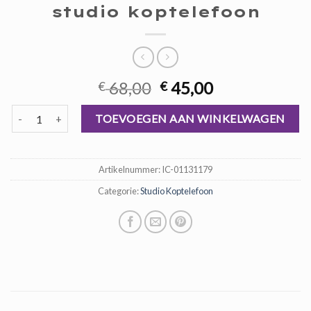
studio koptelefoon
Oorspronkelijke
Huidige
68,00
45,00
€
€
prijs
prijs
studio koptelefoon aantal
was:
is:
TOEVOEGEN AAN WINKELWAGEN
€ 68,00.
€ 45,00.
Artikelnummer:
IC-01131179
Categorie:
Studio Koptelefoon