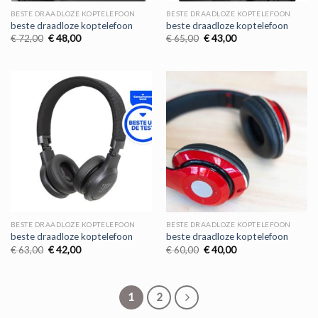
BESTE DRAADLOZE KOPTELEFOON
BESTE DRAADLOZE KOPTELEFOON
beste draadloze koptelefoon
beste draadloze koptelefoon
Oorspronkelijke
Huidige
Oorspronkelijke
Huidige
€
72,00
€
48,00
€
65,00
€
43,00
prijs
prijs
prijs
prijs
was:
is:
was:
is:
€ 72,00.
€ 48,00.
€ 65,00.
€ 43,00.
BESTE DRAADLOZE KOPTELEFOON
BESTE DRAADLOZE KOPTELEFOON
beste draadloze koptelefoon
beste draadloze koptelefoon
Oorspronkelijke
Huidige
Oorspronkelijke
Huidige
€
63,00
€
42,00
€
60,00
€
40,00
prijs
prijs
prijs
prijs
was:
is:
was:
is:
€ 63,00.
€ 42,00.
€ 60,00.
€ 40,00.
1
2