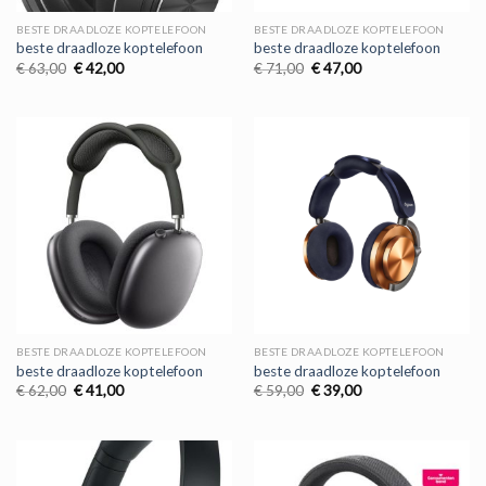
BESTE DRAADLOZE KOPTELEFOON
BESTE DRAADLOZE KOPTELEFOON
beste draadloze koptelefoon
beste draadloze koptelefoon
Oorspronkelijke
Huidige
Oorspronkelijke
Huidige
€
63,00
€
42,00
€
71,00
€
47,00
prijs
prijs
prijs
prijs
was:
is:
was:
is:
€ 63,00.
€ 42,00.
€ 71,00.
€ 47,00.
BESTE DRAADLOZE KOPTELEFOON
BESTE DRAADLOZE KOPTELEFOON
beste draadloze koptelefoon
beste draadloze koptelefoon
Oorspronkelijke
Huidige
Oorspronkelijke
Huidige
€
62,00
€
41,00
€
59,00
€
39,00
prijs
prijs
prijs
prijs
was:
is:
was:
is:
€ 62,00.
€ 41,00.
€ 59,00.
€ 39,00.