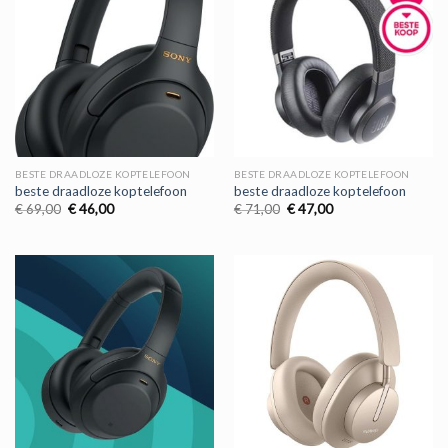
BESTE DRAADLOZE KOPTELEFOON
BESTE DRAADLOZE KOPTELEFOON
beste draadloze koptelefoon
beste draadloze koptelefoon
Oorspronkelijke
Huidige
Oorspronkelijke
Huidige
€
69,00
€
46,00
€
71,00
€
47,00
prijs
prijs
prijs
prijs
was:
is:
was:
is:
€ 69,00.
€ 46,00.
€ 71,00.
€ 47,00.