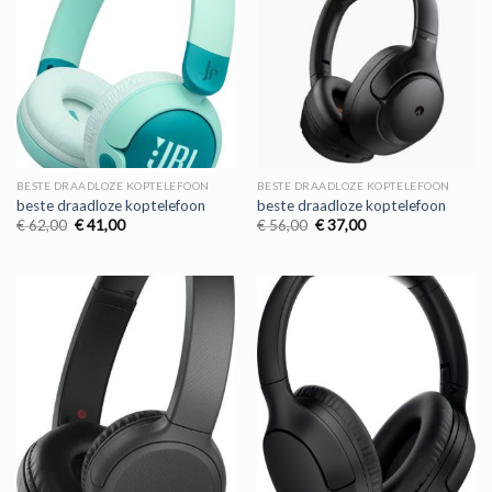
BESTE DRAADLOZE KOPTELEFOON
BESTE DRAADLOZE KOPTELEFOON
beste draadloze koptelefoon
beste draadloze koptelefoon
Oorspronkelijke
Huidige
Oorspronkelijke
Huidige
€
62,00
€
41,00
€
56,00
€
37,00
prijs
prijs
prijs
prijs
was:
is:
was:
is:
€ 62,00.
€ 41,00.
€ 56,00.
€ 37,00.