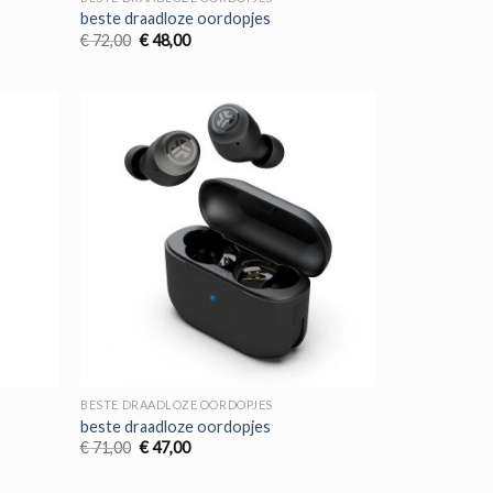
beste draadloze oordopjes
Oorspronkelijke
Huidige
€
72,00
€
48,00
prijs
prijs
was:
is:
€ 72,00.
€ 48,00.
BESTE DRAADLOZE OORDOPJES
beste draadloze oordopjes
Oorspronkelijke
Huidige
€
71,00
€
47,00
prijs
prijs
was:
is:
€ 71,00.
€ 47,00.