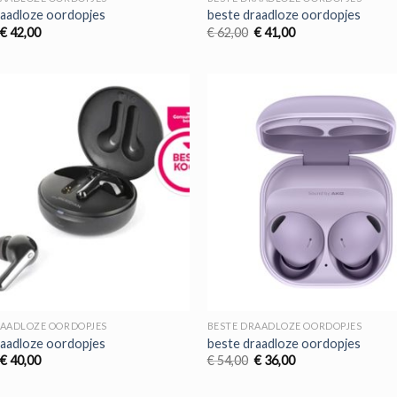
raadloze oordopjes
beste draadloze oordopjes
Oorspronkelijke
Huidige
Oorspronkelijke
Huidige
€
42,00
€
62,00
€
41,00
prijs
prijs
prijs
prijs
was:
is:
was:
is:
€ 63,00.
€ 42,00.
€ 62,00.
€ 41,00.
RAADLOZE OORDOPJES
BESTE DRAADLOZE OORDOPJES
raadloze oordopjes
beste draadloze oordopjes
Oorspronkelijke
Huidige
Oorspronkelijke
Huidige
€
40,00
€
54,00
€
36,00
prijs
prijs
prijs
prijs
was:
is:
was:
is:
€ 60,00.
€ 40,00.
€ 54,00.
€ 36,00.