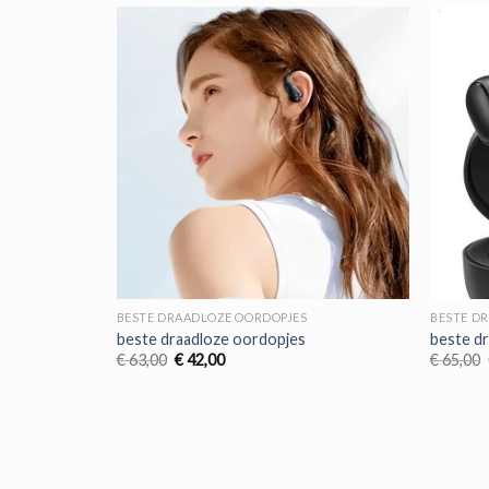
BESTE DRAADLOZE OORDOPJES
BESTE D
beste draadloze oordopjes
beste d
Oorspronkelijke
Huidige
€
63,00
€
42,00
€
65,00
prijs
prijs
was:
is:
€ 63,00.
€ 42,00.