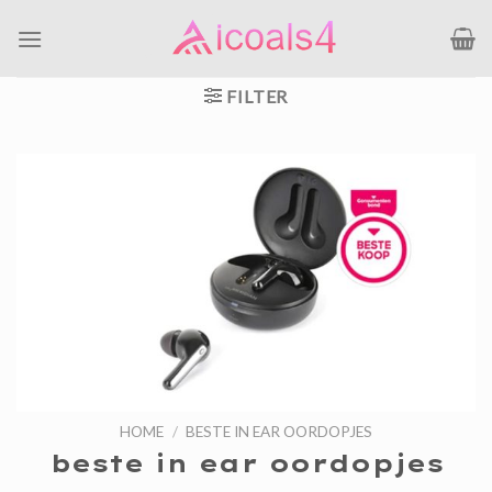
Ga
naar
inhoud
FILTER
HOME
/
BESTE IN EAR OORDOPJES
beste in ear oordopjes