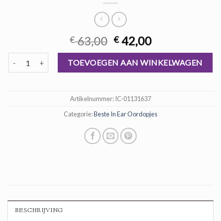
Oorspronkelijke
Huidige
63,00
42,00
€
€
prijs
prijs
beste in ear oordopjes aantal
was:
is:
TOEVOEGEN AAN WINKELWAGEN
€ 63,00.
€ 42,00.
Artikelnummer:
IC-01131637
Categorie:
Beste In Ear Oordopjes
BESCHRIJVING