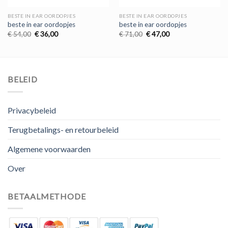
BESTE IN EAR OORDOPJES
BESTE IN EAR OORDOPJES
beste in ear oordopjes
beste in ear oordopjes
Oorspronkelijke
Huidige
Oorspronkelijke
Huidige
€
54,00
€
36,00
€
71,00
€
47,00
prijs
prijs
prijs
prijs
was:
is:
was:
is:
€ 54,00.
€ 36,00.
€ 71,00.
€ 47,00.
BELEID
Privacybeleid
Terugbetalings- en retourbeleid
Algemene voorwaarden
Over
BETAALMETHODE