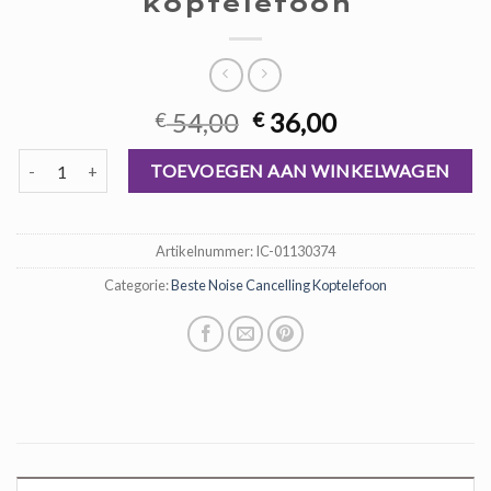
koptelefoon
Oorspronkelijke
Huidige
54,00
36,00
€
€
prijs
prijs
beste noise cancelling koptelefoon aantal
was:
is:
TOEVOEGEN AAN WINKELWAGEN
€ 54,00.
€ 36,00.
Artikelnummer:
IC-01130374
Categorie:
Beste Noise Cancelling Koptelefoon