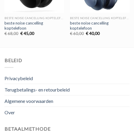
BESTE NOISE CANCELLING KOPTELEFOON
BESTE NOISE CANCELLING KOPTELEFOON
beste noise cancelling
beste noise cancelling
koptelefoon
koptelefoon
Oorspronkelijke
Huidige
Oorspronkelijke
Huidige
€
68,00
€
45,00
€
60,00
€
40,00
prijs
prijs
prijs
prijs
was:
is:
was:
is:
€ 68,00.
€ 45,00.
€ 60,00.
€ 40,00.
BELEID
Privacybeleid
Terugbetalings- en retourbeleid
Algemene voorwaarden
Over
BETAALMETHODE