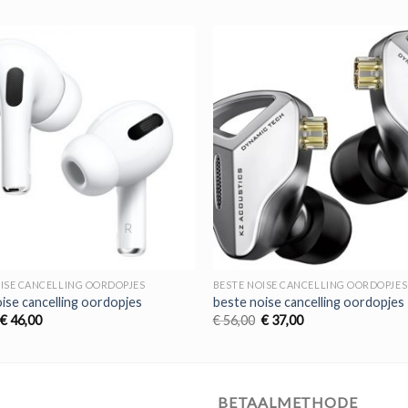
ISE CANCELLING OORDOPJES
BESTE NOISE CANCELLING OORDOPJES
ise cancelling oordopjes
beste noise cancelling oordopjes
Oorspronkelijke
Huidige
Oorspronkelijke
Huidige
€
46,00
€
56,00
€
37,00
prijs
prijs
prijs
prijs
was:
is:
was:
is:
€ 69,00.
€ 46,00.
€ 56,00.
€ 37,00.
BETAALMETHODE