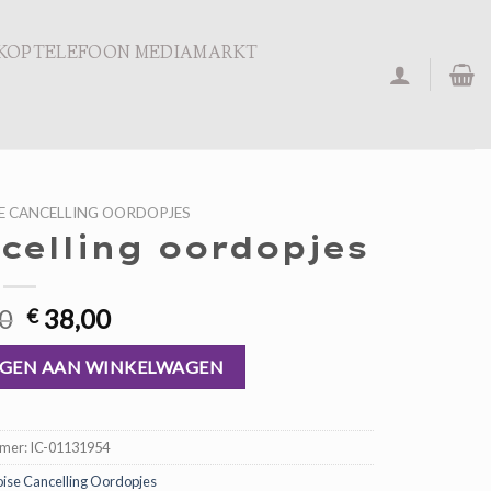
KOPTELEFOON MEDIAMARKT
E CANCELLING OORDOPJES
celling oordopjes
Oorspronkelijke
Huidige
0
38,00
€
prijs
prijs
jes aantal
was:
is:
GEN AAN WINKELWAGEN
€ 57,00.
€ 38,00.
mmer:
IC-01131954
oise Cancelling Oordopjes