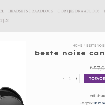
EL
HEADSETS DRAADLOOS
OORTJES DRAADLOOS
TJES
HOME
/
BESTE NOIS
beste noise can
57,0
€
beste noise cancelling oordop
TOEVOE
Artikelnu
Categorie:
Beste N