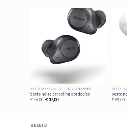
OPJES
BESTE NOISE CANCELLING OORDOPJES
BESTE NO
opjes
beste noise cancelling oordopjes
beste no
Oorspronkelijke
Huidige
€
56,00
€
37,00
€
69,00
prijs
prijs
was:
is:
€ 56,00.
€ 37,00.
BELEID