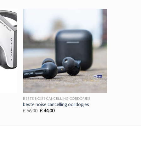
BESTE NOISE CANCELLING OORDOPJES
beste noise cancelling oordopjes
Oorspronkelijke
Huidige
€
66,00
€
44,00
prijs
prijs
was:
is:
€ 66,00.
€ 44,00.