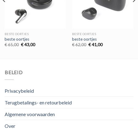
BESTE OORTJES
BESTE OORTJES
beste oortjes
beste oortjes
Oorspronkelijke
Huidige
Oorspronkelijke
Huidige
€
65,00
€
43,00
€
62,00
€
41,00
prijs
prijs
prijs
prijs
was:
is:
was:
is:
€ 65,00.
€ 43,00.
€ 62,00.
€ 41,00.
BELEID
Privacybeleid
Terugbetalings- en retourbeleid
Algemene voorwaarden
Over