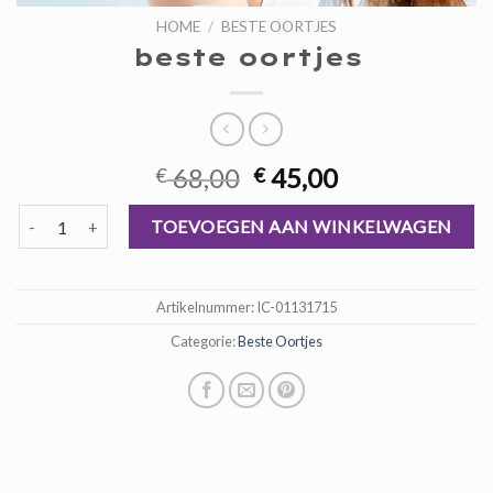
HOME
/
BESTE OORTJES
beste oortjes
Oorspronkelijke
Huidige
68,00
45,00
€
€
prijs
prijs
beste oortjes aantal
was:
is:
TOEVOEGEN AAN WINKELWAGEN
€ 68,00.
€ 45,00.
Artikelnummer:
IC-01131715
Categorie:
Beste Oortjes