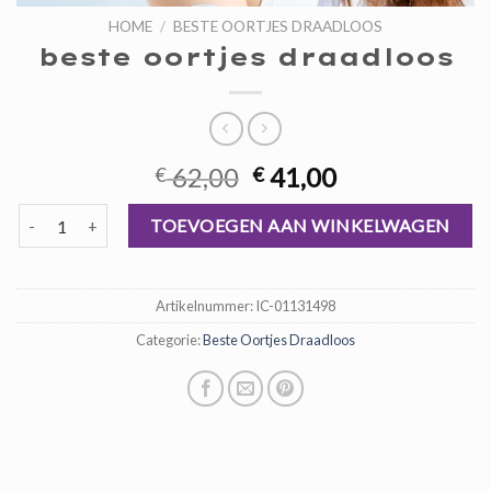
HOME
/
BESTE OORTJES DRAADLOOS
beste oortjes draadloos
Oorspronkelijke
Huidige
62,00
41,00
€
€
prijs
prijs
beste oortjes draadloos aantal
was:
is:
TOEVOEGEN AAN WINKELWAGEN
€ 62,00.
€ 41,00.
Artikelnummer:
IC-01131498
Categorie:
Beste Oortjes Draadloos