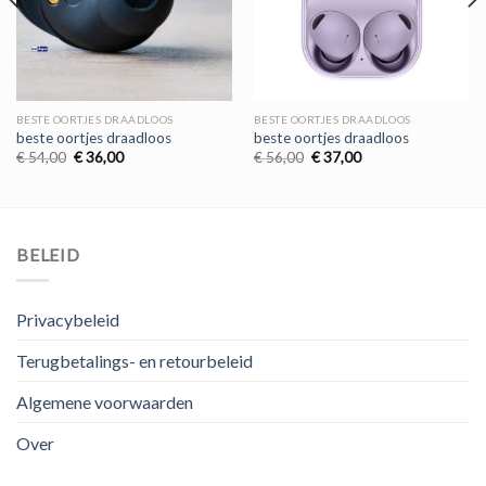
BESTE OORTJES DRAADLOOS
BESTE OORTJES DRAADLOOS
beste oortjes draadloos
beste oortjes draadloos
Oorspronkelijke
Huidige
Oorspronkelijke
Huidige
€
54,00
€
36,00
€
56,00
€
37,00
prijs
prijs
prijs
prijs
was:
is:
was:
is:
€ 54,00.
€ 36,00.
€ 56,00.
€ 37,00.
BELEID
Privacybeleid
Terugbetalings- en retourbeleid
Algemene voorwaarden
Over