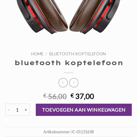
HOME
/
BLUETOOTH KOPTELEFOON
bluetooth koptelefoon
Oorspronkelijke
Huidige
56,00
37,00
€
€
prijs
prijs
bluetooth koptelefoon aantal
was:
is:
TOEVOEGEN AAN WINKELWAGEN
€ 56,00.
€ 37,00.
Artikelnummer:
IC-01131638