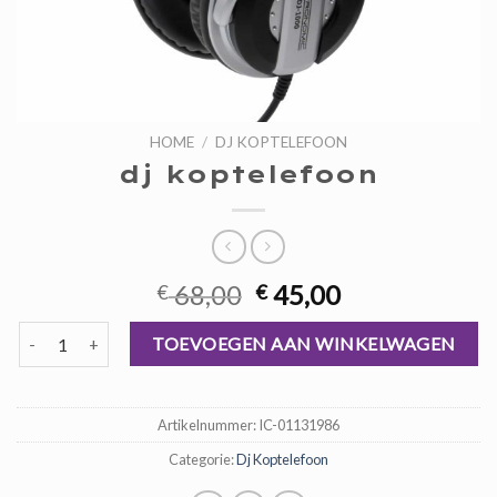
HOME
/
DJ KOPTELEFOON
dj koptelefoon
Oorspronkelijke
Huidige
68,00
45,00
€
€
prijs
prijs
dj koptelefoon aantal
was:
is:
TOEVOEGEN AAN WINKELWAGEN
€ 68,00.
€ 45,00.
Artikelnummer:
IC-01131986
Categorie:
Dj Koptelefoon