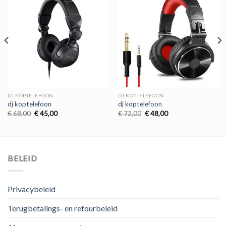
DJ KOPTELEFOON
DJ KOPTELEFOON
dj koptelefoon
dj koptelefoon
Oorspronkelijke
Huidige
Oorspronkelijke
Huidige
€
68,00
€
45,00
€
72,00
€
48,00
prijs
prijs
prijs
prijs
was:
is:
was:
is:
€ 68,00.
€ 45,00.
€ 72,00.
€ 48,00.
BELEID
Privacybeleid
Terugbetalings- en retourbeleid