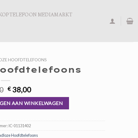
KOPTELEFOON MEDIAMARKT
OZE HOOFDTELEFOONS
oofdtelefoons
Oorspronkelijke
Huidige
0
38,00
€
prijs
prijs
ntal
was:
is:
GEN AAN WINKELWAGEN
€ 57,00.
€ 38,00.
mmer:
IC-01131402
dloze Hoofdtelefoons