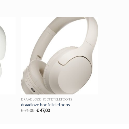
DRAADLOZE HOOFDTELEFOONS
draadloze hoofdtelefoons
Oorspronkelijke
Huidige
€
71,00
€
47,00
prijs
prijs
was:
is:
€ 71,00.
€ 47,00.