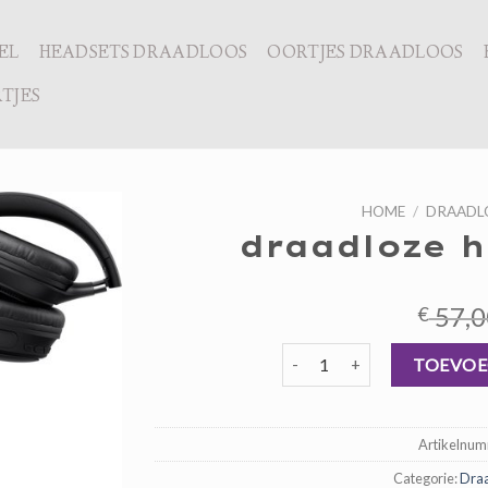
EL
HEADSETS DRAADLOOS
OORTJES DRAADLOOS
TJES
HOME
/
DRAADL
draadloze h
57,0
€
draadloze hoofdtelefoons aa
TOEVOE
Artikelnu
Categorie:
Draa