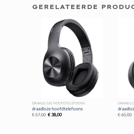
GERELATEERDE PRODU
DRAADLOZE HOOFDTELEFOONS
DRAADLO
draadloze hoofdtelefoons
draadlo
Oorspronkelijke
Huidige
€
57,00
€
38,00
€
65,00
prijs
prijs
was:
is:
€ 57,00.
€ 38,00.