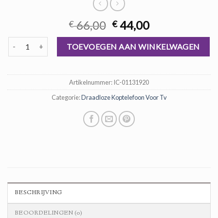
Oorspronkelijke
Huidige
66,00
44,00
€
€
prijs
prijs
draadloze koptelefoon voor tv aantal
was:
is:
TOEVOEGEN AAN WINKELWAGEN
€ 66,00.
€ 44,00.
Artikelnummer:
IC-01131920
Categorie:
Draadloze Koptelefoon Voor Tv
BESCHRIJVING
BEOORDELINGEN (0)