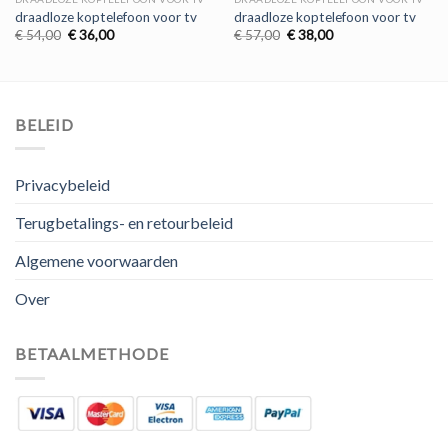
draadloze koptelefoon voor tv
draadloze koptelefoon voor tv
Oorspronkelijke
Huidige
Oorspronkelijke
Huidige
€
54,00
€
36,00
€
57,00
€
38,00
prijs
prijs
prijs
prijs
was:
is:
was:
is:
€ 54,00.
€ 36,00.
€ 57,00.
€ 38,00.
BELEID
Privacybeleid
Terugbetalings- en retourbeleid
Algemene voorwaarden
Over
BETAALMETHODE