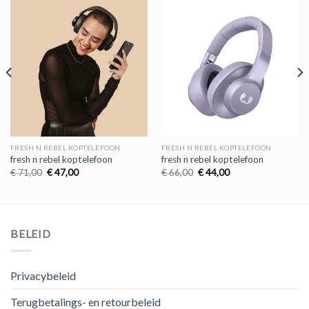
FRESH N REBEL KOPTELEFOON
FRESH N REBEL KOPTELEFOON
fresh n rebel koptelefoon
fresh n rebel koptelefoon
Oorspronkelijke
Huidige
Oorspronkelijke
Huidige
€
71,00
€
47,00
€
66,00
€
44,00
prijs
prijs
prijs
prijs
was:
is:
was:
is:
€ 71,00.
€ 47,00.
€ 66,00.
€ 44,00.
BELEID
Privacybeleid
Terugbetalings- en retourbeleid