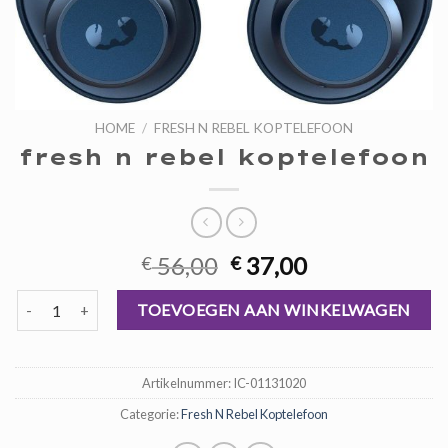
HOME
/
FRESH N REBEL KOPTELEFOON
fresh n rebel koptelefoon
Oorspronkelijke
Huidige
56,00
37,00
€
€
prijs
prijs
fresh n rebel koptelefoon aantal
was:
is:
TOEVOEGEN AAN WINKELWAGEN
€ 56,00.
€ 37,00.
Artikelnummer:
IC-01131020
Categorie:
Fresh N Rebel Koptelefoon