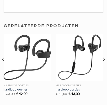
GERELATEERDE PRODUCTEN
HARDLOOP OORTJES
HARDLOOP OORTJES
hardloop oortjes
hardloop oortjes
Oorspronkelijke
Huidige
Oorspronkelijke
Huidige
€
63,00
€
42,00
€
65,00
€
43,00
prijs
prijs
prijs
prijs
was:
is:
was:
is:
€ 63,00.
€ 42,00.
€ 65,00.
€ 43,00.