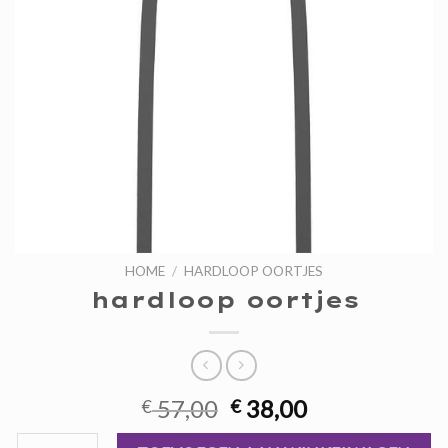
HOME
/
HARDLOOP OORTJES
hardloop oortjes
Oorspronkelijke
Huidige
57,00
38,00
€
€
prijs
prijs
hardloop oortjes aantal