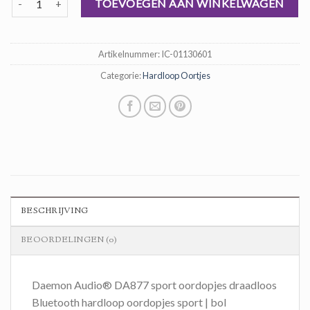
was:
is:
TOEVOEGEN AAN WINKELWAGEN
€ 57,00.
€ 38,00.
Artikelnummer:
IC-01130601
Categorie:
Hardloop Oortjes
BESCHRIJVING
BEOORDELINGEN (0)
Daemon Audio® DA877 sport oordopjes draadloos
Bluetooth hardloop oordopjes sport | bol