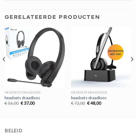
GERELATEERDE PRODUCTEN
HEADSETS DRAADLOOS
HEADSETS DRAADLOOS
headsets draadloos
headsets draadloos
Oorspronkelijke
Huidige
Oorspronkelijke
Huidige
€
56,00
€
37,00
€
72,00
€
48,00
prijs
prijs
prijs
prijs
was:
is:
was:
is:
€ 56,00.
€ 37,00.
€ 72,00.
€ 48,00.
BELEID