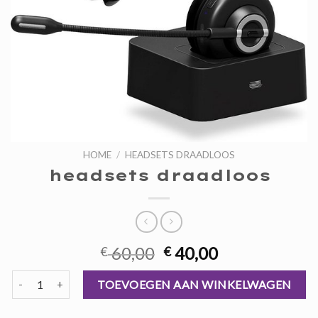
HOME
/
HEADSETS DRAADLOOS
headsets draadloos
Oorspronkelijke
Huidige
60,00
40,00
€
€
prijs
prijs
headsets draadloos aantal
was:
is:
TOEVOEGEN AAN WINKELWAGEN
€ 60,00.
€ 40,00.