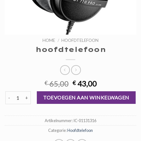
HOME
/
HOOFDTELEFOON
hoofdtelefoon
Oorspronkelijke
Huidige
65,00
43,00
€
€
prijs
prijs
hoofdtelefoon aantal
was:
is:
TOEVOEGEN AAN WINKELWAGEN
€ 65,00.
€ 43,00.
Artikelnummer:
IC-01131316
Categorie:
Hoofdtelefoon