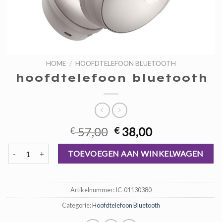
HOME
/
HOOFDTELEFOON BLUETOOTH
hoofdtelefoon bluetooth
Oorspronkelijke
Huidige
57,00
38,00
€
€
prijs
prijs
hoofdtelefoon bluetooth aantal
was:
is:
TOEVOEGEN AAN WINKELWAGEN
€ 57,00.
€ 38,00.
Artikelnummer:
IC-01130380
Categorie:
Hoofdtelefoon Bluetooth