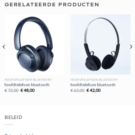
GERELATEERDE PRODUCTEN
HOOFDTELEFOON BLUETOOTH
HOOFDTELEFOON BLUETOOTH
hoofdtelefoon bluetooth
hoofdtelefoon bluetooth
Oorspronkelijke
Huidige
Oorspronkelijke
Huidige
€
72,00
€
48,00
€
63,00
€
42,00
prijs
prijs
prijs
prijs
was:
is:
was:
is:
€ 72,00.
€ 48,00.
€ 63,00.
€ 42,00.
BELEID