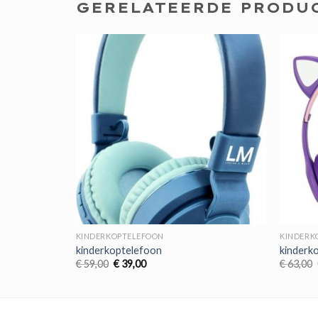
GERELATEERDE PRODU
KINDERKOPTELEFOON
KINDERK
kinderkoptelefoon
kinderk
Oorspronkelijke
Huidige
€
59,00
€
39,00
€
63,00
prijs
prijs
was:
is:
€ 59,00.
€ 39,00.