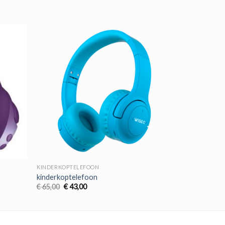
KINDERKOPTELEFOON
kinderkoptelefoon
Oorspronkelijke
Huidige
€
65,00
€
43,00
prijs
prijs
was:
is:
€ 65,00.
€ 43,00.