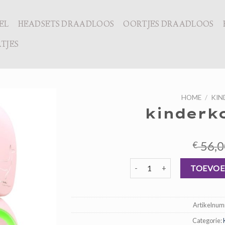
EL
HEADSETS DRAADLOOS
OORTJES DRAADLOOS
TJES
HOME
/
KIN
kinderk
56,0
€
kinderkoptelefoon aantal
TOEVOE
Artikelnu
Categorie: