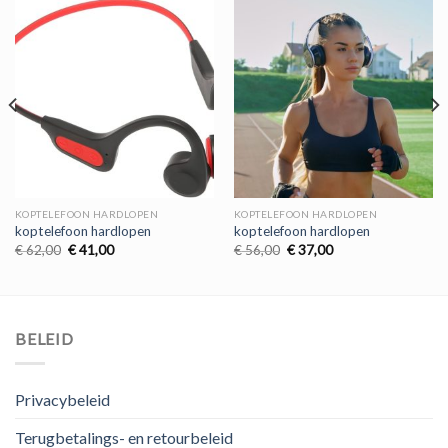
KOPTELEFOON HARDLOPEN
KOPTELEFOON HARDLOPEN
koptelefoon hardlopen
koptelefoon hardlopen
Oorspronkelijke
Huidige
Oorspronkelijke
Huidige
€
62,00
€
41,00
€
56,00
€
37,00
prijs
prijs
prijs
prijs
was:
is:
was:
is:
€ 62,00.
€ 41,00.
€ 56,00.
€ 37,00.
BELEID
Privacybeleid
Terugbetalings- en retourbeleid