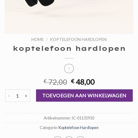
HOME
/
KOPTELEFOON HARDLOPEN
koptelefoon hardlopen
Oorspronkelijke
Huidige
72,00
48,00
€
€
prijs
prijs
koptelefoon hardlopen aantal
was:
is:
TOEVOEGEN AAN WINKELWAGEN
€ 72,00.
€ 48,00.
Artikelnummer:
IC-01131910
Categorie:
Koptelefoon Hardlopen