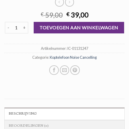
Oorspronkelijke
Huidige
59,00
39,00
€
€
prijs
prijs
koptelefoon noise cancelling aantal
was:
is:
TOEVOEGEN AAN WINKELWAGEN
€ 59,00.
€ 39,00.
Artikelnummer:
IC-01131247
Categorie:
Koptelefoon Noise Cancelling
BESCHRIJVING
BEOORDELINGEN (0)