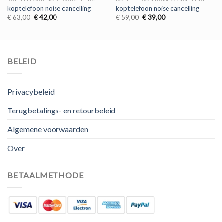
koptelefoon noise cancelling
koptelefoon noise cancelling
Oorspronkelijke
Huidige
Oorspronkelijke
Huidige
€
63,00
€
42,00
€
59,00
€
39,00
prijs
prijs
prijs
prijs
was:
is:
was:
is:
€ 63,00.
€ 42,00.
€ 59,00.
€ 39,00.
BELEID
Privacybeleid
Terugbetalings- en retourbeleid
Algemene voorwaarden
Over
BETAALMETHODE