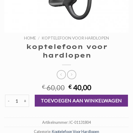
HOME
/
KOPTELEFOON VOOR HARDLOPEN
koptelefoon voor
hardlopen
Oorspronkelijke
Huidige
60,00
40,00
€
€
prijs
prijs
koptelefoon voor hardlopen aantal
was:
is:
TOEVOEGEN AAN WINKELWAGEN
€ 60,00.
€ 40,00.
Artikelnummer:
IC-01131804
Categorie:
Koptelefoon Voor Hardlopen