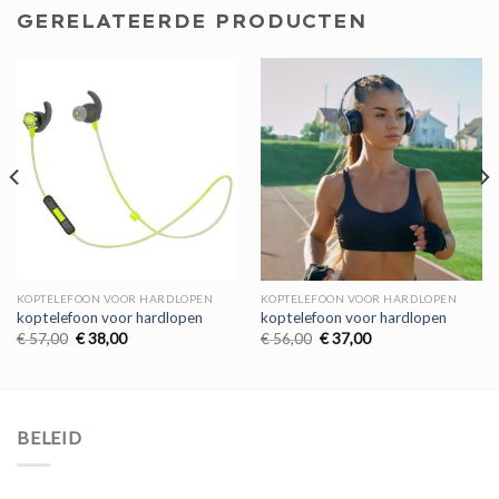
GERELATEERDE PRODUCTEN
KOPTELEFOON VOOR HARDLOPEN
KOPTELEFOON VOOR HARDLOPEN
koptelefoon voor hardlopen
koptelefoon voor hardlopen
Oorspronkelijke
Huidige
Oorspronkelijke
Huidige
€
57,00
€
38,00
€
56,00
€
37,00
prijs
prijs
prijs
prijs
was:
is:
was:
is:
€ 57,00.
€ 38,00.
€ 56,00.
€ 37,00.
BELEID