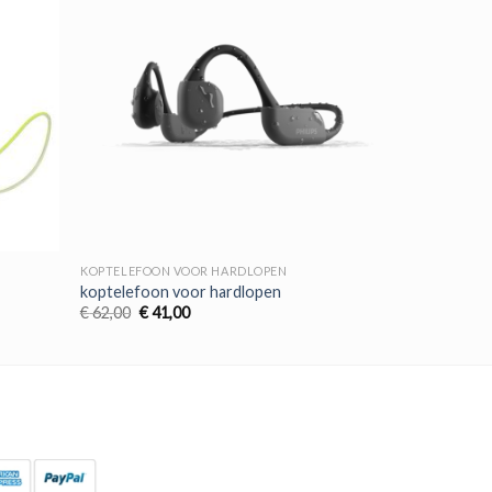
KOPTELEFOON VOOR HARDLOPEN
koptelefoon voor hardlopen
Oorspronkelijke
Huidige
€
62,00
€
41,00
prijs
prijs
was:
is:
€ 62,00.
€ 41,00.