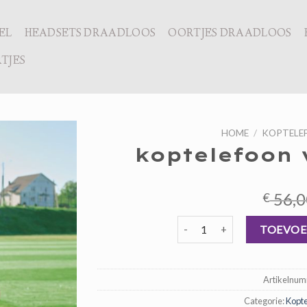
EL
HEADSETS DRAADLOOS
OORTJES DRAADLOOS
TJES
HOME
/
KOPTELE
koptelefoon 
56,0
€
koptelefoon voor hardlopen 
TOEVOE
Artikelnu
Categorie:
Kopte