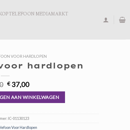
KOPTELEFOON MEDIAMARKT
FOON VOOR HARDLOPEN
voor hardlopen
Oorspronkelijke
Huidige
0
37,00
€
prijs
prijs
aantal
was:
is:
GEN AAN WINKELWAGEN
€ 56,00.
€ 37,00.
mmer:
IC-01130123
lefoon Voor Hardlopen