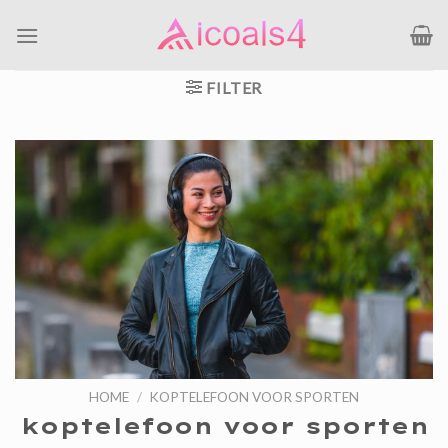
Ga
naar
inhoud
FILTER
HOME
/
KOPTELEFOON VOOR SPORTEN
koptelefoon voor sporten