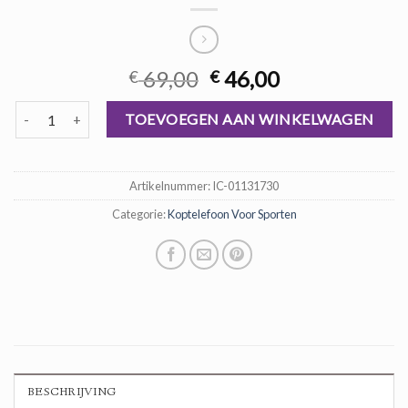
Oorspronkelijke
Huidige
69,00
46,00
€
€
prijs
prijs
koptelefoon voor sporten aantal
was:
is:
TOEVOEGEN AAN WINKELWAGEN
€ 69,00.
€ 46,00.
Artikelnummer:
IC-01131730
Categorie:
Koptelefoon Voor Sporten
BESCHRIJVING