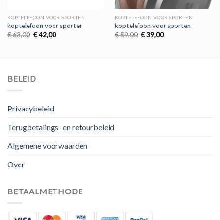
KOPTELEFOON VOOR SPORTEN
KOPTELEFOON VOOR SPORTEN
koptelefoon voor sporten
koptelefoon voor sporten
Oorspronkelijke
Huidige
Oorspronkelijke
Huidige
€
63,00
€
42,00
€
59,00
€
39,00
prijs
prijs
prijs
prijs
was:
is:
was:
is:
€ 63,00.
€ 42,00.
€ 59,00.
€ 39,00.
BELEID
Privacybeleid
Terugbetalings- en retourbeleid
Algemene voorwaarden
Over
BETAALMETHODE