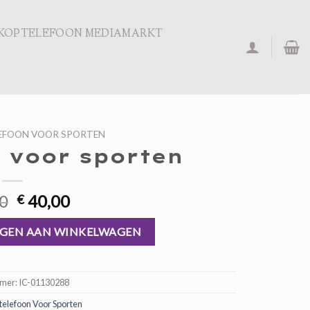
KOPTELEFOON MEDIAMARKT
EFOON VOOR SPORTEN
 voor sporten
Oorspronkelijke
Huidige
0
40,00
€
prijs
prijs
ntal
was:
is:
GEN AAN WINKELWAGEN
€ 60,00.
€ 40,00.
mmer:
IC-01130288
telefoon Voor Sporten