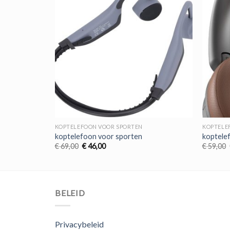
KOPTELEFOON VOOR SPORTEN
KOPTELE
koptelefoon voor sporten
koptele
Oorspronkelijke
Huidige
€
69,00
€
46,00
€
59,00
prijs
prijs
was:
is:
€ 69,00.
€ 46,00.
BELEID
Privacybeleid