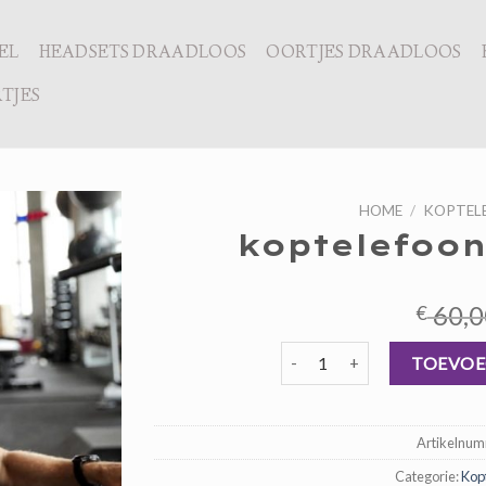
EL
HEADSETS DRAADLOOS
OORTJES DRAADLOOS
TJES
HOME
/
KOPTEL
koptelefoon
60,0
€
koptelefoon voor sporten aa
TOEVOE
Artikelnu
Categorie:
Kop