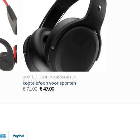
KOPTELEFOON VOOR SPORTEN
koptelefoon voor sporten
Oorspronkelijke
Huidige
€
71,00
€
47,00
prijs
prijs
was:
is:
€ 71,00.
€ 47,00.