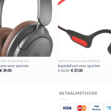
FOON VOOR SPORTEN
KOPTELEFOON VOOR SPORTEN
foon voor sporten
koptelefoon voor sporten
Oorspronkelijke
Huidige
Oorspronkelijke
Huidige
€
39,00
€
56,00
€
37,00
prijs
prijs
prijs
prijs
was:
is:
was:
is:
€ 59,00.
€ 39,00.
€ 56,00.
€ 37,00.
BETAALMETHODE