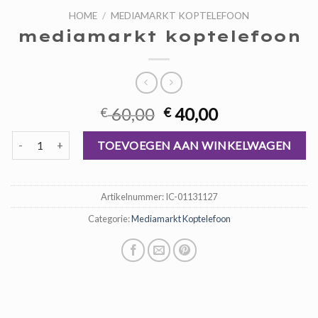
HOME
/
MEDIAMARKT KOPTELEFOON
mediamarkt koptelefoon
Oorspronkelijke
Huidige
60,00
40,00
€
€
prijs
prijs
mediamarkt koptelefoon aantal
was:
is:
TOEVOEGEN AAN WINKELWAGEN
€ 60,00.
€ 40,00.
Artikelnummer:
IC-01131127
Categorie:
Mediamarkt Koptelefoon