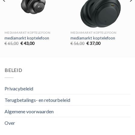
MEDIAMARKT KOPTELEFOON
MEDIAMARKT KOPTELEFOON
mediamarkt koptelefoon
mediamarkt koptelefoon
Oorspronkelijke
Huidige
Oorspronkelijke
Huidige
€
65,00
€
43,00
€
56,00
€
37,00
prijs
prijs
prijs
prijs
was:
is:
was:
is:
€ 65,00.
€ 43,00.
€ 56,00.
€ 37,00.
BELEID
Privacybeleid
Terugbetalings- en retourbeleid
Algemene voorwaarden
Over