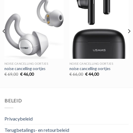
NOISE CANCELLING OORTJES
NOISE CANCELLING OORTJES
noise cancelling oortjes
noise cancelling oortjes
Oorspronkelijke
Huidige
Oorspronkelijke
Huidige
€
69,00
€
46,00
€
66,00
€
44,00
prijs
prijs
prijs
prijs
was:
is:
was:
is:
€ 69,00.
€ 46,00.
€ 66,00.
€ 44,00.
BELEID
Privacybeleid
Terugbetalings- en retourbeleid