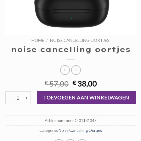
HOME
/
NOISE CANCELLING OORTJES
noise cancelling oortjes
Oorspronkelijke
Huidige
57,00
38,00
€
€
prijs
prijs
noise cancelling oortjes aantal
was:
is:
TOEVOEGEN AAN WINKELWAGEN
€ 57,00.
€ 38,00.
Artikelnummer:
IC-01131047
Categorie:
Noise Cancelling Oortjes