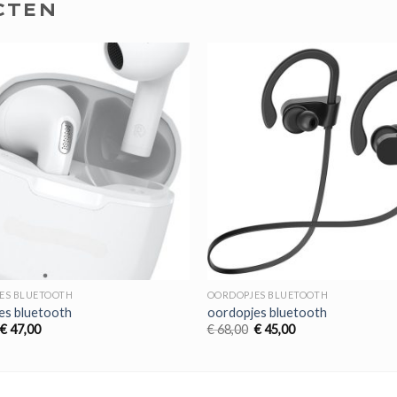
CTEN
ES BLUETOOTH
OORDOPJES BLUETOOTH
es bluetooth
oordopjes bluetooth
Oorspronkelijke
Huidige
Oorspronkelijke
Huidige
€
47,00
€
68,00
€
45,00
prijs
prijs
prijs
prijs
was:
is:
was:
is:
€ 71,00.
€ 47,00.
€ 68,00.
€ 45,00.