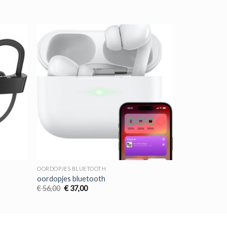
OORDOPJES BLUETOOTH
oordopjes bluetooth
Oorspronkelijke
Huidige
€
56,00
€
37,00
prijs
prijs
was:
is:
€ 56,00.
€ 37,00.