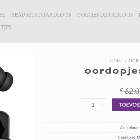
EL
HEADSETS DRAADLOOS
OORTJES DRAADLOOS
TJES
HOME
/
OORD
oordopje
62,0
€
oordopjes bluetooth aantal
TOEVOE
Artikelnu
Categorie:
O