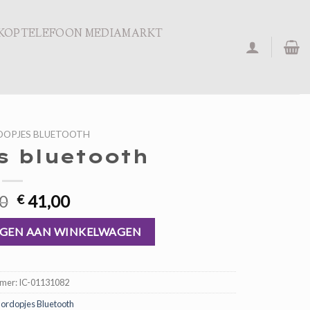
KOPTELEFOON MEDIAMARKT
OPJES BLUETOOTH
s bluetooth
Oorspronkelijke
Huidige
0
41,00
€
prijs
prijs
was:
is:
GEN AAN WINKELWAGEN
€ 62,00.
€ 41,00.
mmer:
IC-01131082
ordopjes Bluetooth