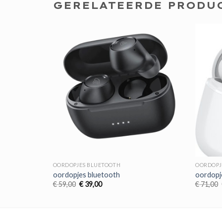
GERELATEERDE PRODU
OORDOPJES BLUETOOTH
OORDOPJ
oordopjes bluetooth
oordopj
Oorspronkelijke
Huidige
€
59,00
€
39,00
€
71,00
prijs
prijs
was:
is:
€ 59,00.
€ 39,00.