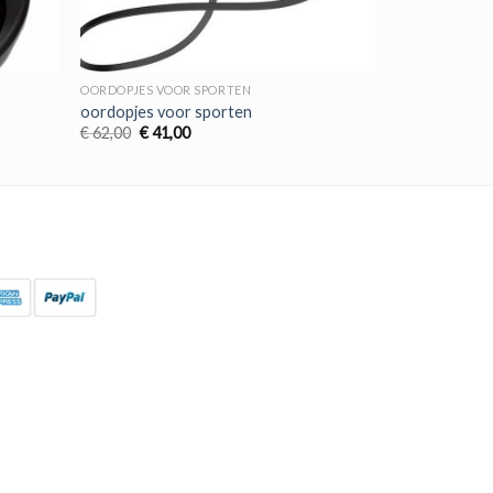
OORDOPJES VOOR SPORTEN
oordopjes voor sporten
Oorspronkelijke
Huidige
€
62,00
€
41,00
prijs
prijs
was:
is:
€ 62,00.
€ 41,00.