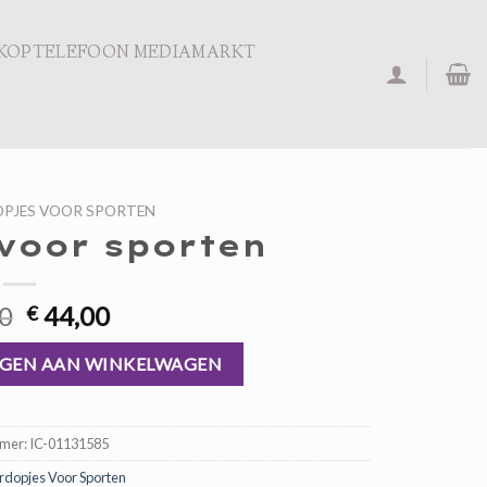
KOPTELEFOON MEDIAMARKT
PJES VOOR SPORTEN
voor sporten
Oorspronkelijke
Huidige
0
44,00
€
prijs
prijs
al
was:
is:
GEN AAN WINKELWAGEN
€ 66,00.
€ 44,00.
mmer:
IC-01131585
dopjes Voor Sporten