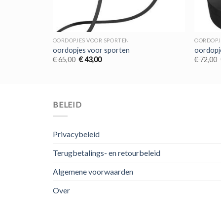
OORDOPJES VOOR SPORTEN
OORDOPJ
oordopjes voor sporten
oordopj
Oorspronkelijke
Huidige
€
65,00
€
43,00
€
72,00
prijs
prijs
was:
is:
€ 65,00.
€ 43,00.
BELEID
Privacybeleid
Terugbetalings- en retourbeleid
Algemene voorwaarden
Over