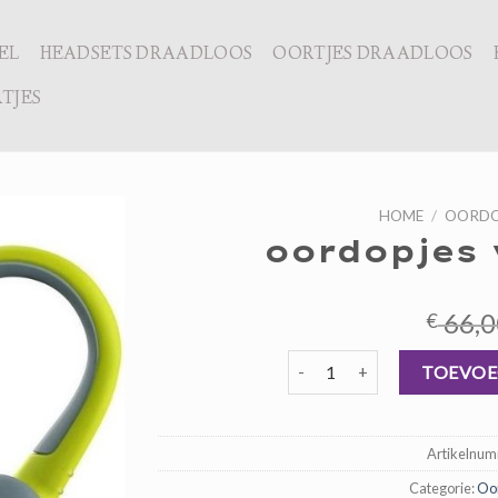
EL
HEADSETS DRAADLOOS
OORTJES DRAADLOOS
TJES
HOME
/
OORDO
oordopjes 
66,0
€
oordopjes voor sporten aant
TOEVOE
Artikelnu
Categorie:
Oor