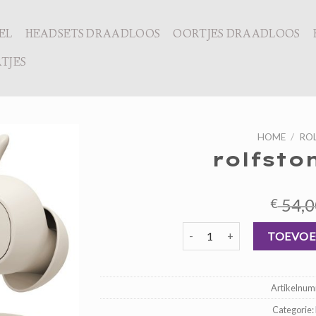
EL
HEADSETS DRAADLOOS
OORTJES DRAADLOOS
TJES
HOME
/
RO
rolfsto
54,0
€
rolfstone oortjes aantal
TOEVOE
Artikelnu
Categorie: