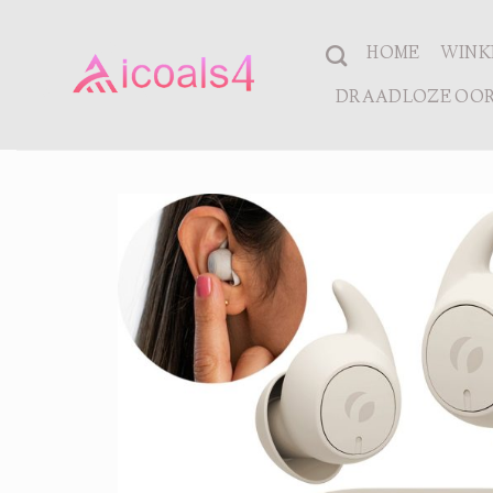
Ga
naar
HOME
WINK
inhoud
DRAADLOZE OOR