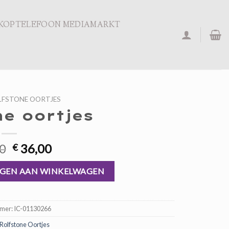
KOPTELEFOON MEDIAMARKT
LFSTONE OORTJES
ne oortjes
Oorspronkelijke
Huidige
0
36,00
€
prijs
prijs
was:
is:
GEN AAN WINKELWAGEN
€ 54,00.
€ 36,00.
mmer:
IC-01130266
Rolfstone Oortjes