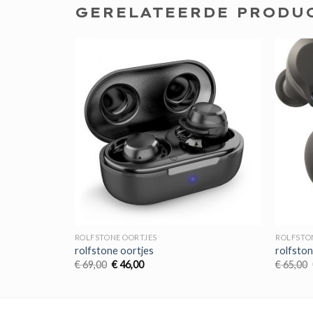
GERELATEERDE PRODU
ROLFSTONE OORTJES
ROLFSTO
rolfstone oortjes
rolfston
Oorspronkelijke
Huidige
€
69,00
€
46,00
€
65,00
prijs
prijs
was:
is:
€ 69,00.
€ 46,00.