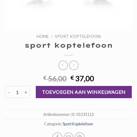
HOME
/
SPORT KOPTELEFOON
sport koptelefoon
Oorspronkelijke
Huidige
56,00
37,00
€
€
prijs
prijs
sport koptelefoon aantal
was:
is:
TOEVOEGEN AAN WINKELWAGEN
€ 56,00.
€ 37,00.
Artikelnummer:
IC-01131112
Categorie:
Sport Koptelefoon