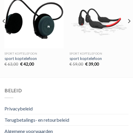
SPORT KOPTELEFOON
SPORT KOPTELEFOON
sport koptelefoon
sport koptelefoon
Oorspronkelijke
Huidige
Oorspronkelijke
Huidige
€
63,00
€
42,00
€
59,00
€
39,00
prijs
prijs
prijs
prijs
was:
is:
was:
is:
€ 63,00.
€ 42,00.
€ 59,00.
€ 39,00.
BELEID
Privacybeleid
Terugbetalings- en retourbeleid
Algemene voorwaarden