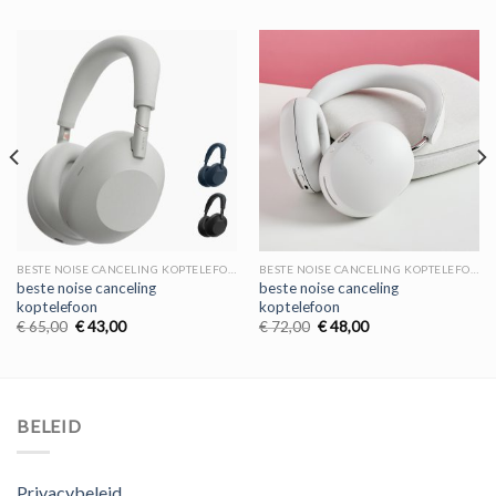
BESTE NOISE CANCELING KOPTELEFOON
BESTE NOISE CANCELING KOPTELEFOON
beste noise canceling
beste noise canceling
koptelefoon
koptelefoon
Oorspronkelijke
Huidige
Oorspronkelijke
Huidige
€
65,00
€
43,00
€
72,00
€
48,00
prijs
prijs
prijs
prijs
was:
is:
was:
is:
€ 65,00.
€ 43,00.
€ 72,00.
€ 48,00.
BELEID
Privacybeleid