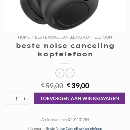
HOME
/
BESTE NOISE CANCELING KOPTELEFOON
beste noise canceling
koptelefoon
Oorspronkelijke
Huidige
59,00
39,00
€
€
prijs
prijs
beste noise canceling koptelefoon aantal
was:
is:
TOEVOEGEN AAN WINKELWAGEN
€ 59,00.
€ 39,00.
Artikelnummer:
IC-01131784
Categorie:
Beste Noise Canceling Koptelefoon