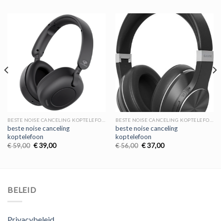
BESTE NOISE CANCELING KOPTELEFOON
BESTE NOISE CANCELING KOPTELEFOON
beste noise canceling
beste noise canceling
koptelefoon
koptelefoon
Oorspronkelijke
Huidige
Oorspronkelijke
Huidige
€
59,00
€
39,00
€
56,00
€
37,00
prijs
prijs
prijs
prijs
was:
is:
was:
is:
€ 59,00.
€ 39,00.
€ 56,00.
€ 37,00.
BELEID
Privacybeleid