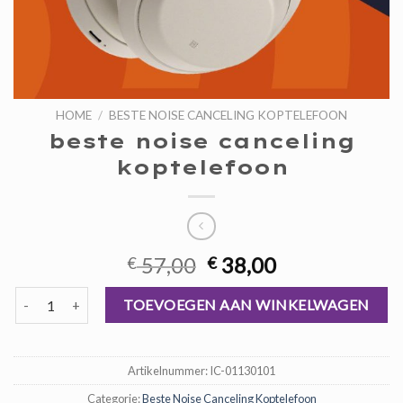
HOME
/
BESTE NOISE CANCELING KOPTELEFOON
beste noise canceling
koptelefoon
Oorspronkelijke
Huidige
57,00
38,00
€
€
prijs
prijs
beste noise canceling koptelefoon aantal
was:
is:
TOEVOEGEN AAN WINKELWAGEN
€ 57,00.
€ 38,00.
Artikelnummer:
IC-01130101
Categorie:
Beste Noise Canceling Koptelefoon