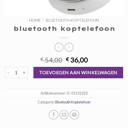
HOME
/
BLUETOOTH KOPTELEFOON
bluetooth koptelefoon
Oorspronkelijke
Huidige
54,00
36,00
€
€
prijs
prijs
bluetooth koptelefoon aantal
was:
is:
TOEVOEGEN AAN WINKELWAGEN
€ 54,00.
€ 36,00.
Artikelnummer:
IC-01131223
Categorie:
Bluetooth Koptelefoon