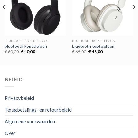
BLUETOOTH KOPTELEFOON
BLUETOOTH KOPTELEFOON
bluetooth koptelefoon
bluetooth koptelefoon
Oorspronkelijke
Huidige
Oorspronkelijke
Huidige
€
60,00
€
40,00
€
69,00
€
46,00
prijs
prijs
prijs
prijs
was:
is:
was:
is:
€ 60,00.
€ 40,00.
€ 69,00.
€ 46,00.
BELEID
Privacybeleid
Terugbetalings- en retourbeleid
Algemene voorwaarden
Over